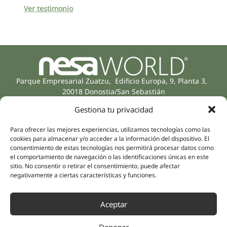
Ver testimonio
Parque Empresarial Zuatzu, Edificio Europa, 9, Planta 3,
20018 Donostia/San Sebastián
(Gipuzkoa)
Gestiona tu privacidad
Especialidades
Compañía
Rehabilitación
Sobre nosotros
Para ofrecer las mejores experiencias, utilizamos tecnologías como las
Salud íntima
cookies para almacenar y/o acceder a la información del dispositivo. El
Equipo humano
consentimiento de estas tecnologías nos permitirá procesar datos como
Sports
el comportamiento de navegación o las identificaciones únicas en este
Distribuidores
Salud mental
sitio. No consentir o retirar el consentimiento, puede afectar
negativamente a ciertas características y funciones.
Neurología y dolor
Partnerships
Odontología
Nesa Academic
Medicina interna
Aceptar
Evidencia científica
Medicina estética
Enlaces rápidos
Síguenos
Denegar