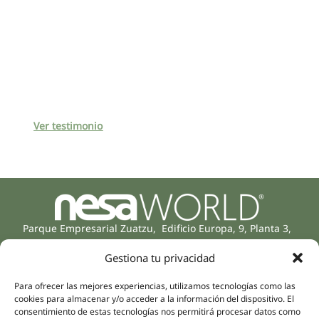
Ver testimonio
Parque Empresarial Zuatzu, Edificio Europa, 9, Planta 3,
20018 Donostia/San Sebastián
Gestiona tu privacidad
(Gipuzkoa)
Especialidades
Compañía
Para ofrecer las mejores experiencias, utilizamos tecnologías como las
Rehabilitación
Sobre nosotros
cookies para almacenar y/o acceder a la información del dispositivo. El
Salud íntima
consentimiento de estas tecnologías nos permitirá procesar datos como
Equipo humano