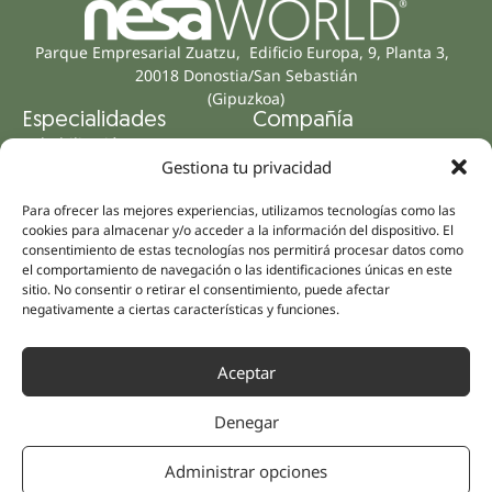
Parque Empresarial Zuatzu, Edificio Europa, 9, Planta 3,
20018 Donostia/San Sebastián
(Gipuzkoa)
Especialidades
Compañía
Rehabilitación
Sobre nosotros
Gestiona tu privacidad
Salud íntima
Equipo humano
Sports
Para ofrecer las mejores experiencias, utilizamos tecnologías como las
Distribuidores
Salud mental
cookies para almacenar y/o acceder a la información del dispositivo. El
consentimiento de estas tecnologías nos permitirá procesar datos como
Neurología y dolor
Partnerships
el comportamiento de navegación o las identificaciones únicas en este
Odontología
sitio. No consentir o retirar el consentimiento, puede afectar
Nesa Academic
negativamente a ciertas características y funciones.
Medicina interna
Evidencia científica
Medicina estética
Enlaces rápidos
Síguenos
Aceptar
Instagram
Campus
LinkedIn
Tienda online
Denegar
Youtube
Clínicas
Administrar opciones
Facebook
Tratamientos pacientes