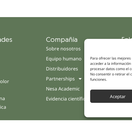
ades
Compañía
Enl
Sobre nosotros
Cam
Equipo humano
Tien
Para ofrecer las mejores
acceder a la información 
Distribuidores
Clín
procesar datos como el co
No consentir o retirar el
Partnerships
Trat
funciones.
olor
Nesa Academic
Opin
Aceptar
rna
Evidencia científica
Cont
ica