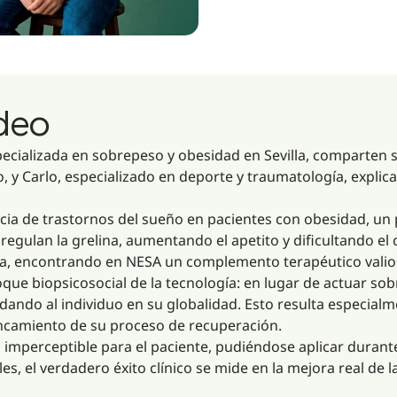
ideo
pecializada en sobrepeso y obesidad en Sevilla, comparten 
o, y Carlo, especializado en deporte y traumatología, expli
encia de trastornos del sueño en pacientes con obesidad, u
egulan la grelina, aumentando el apetito y dificultando el 
iva, encontrando en NESA un complemento terapéutico valio
que biopsicosocial de la tecnología: en lugar de actuar sobr
dando al individuo en su globalidad. Esto resulta especialm
tancamiento de su proceso de recuperación.
 imperceptible para el paciente, pudiéndose aplicar durant
, el verdadero éxito clínico se mide en la mejora real de la