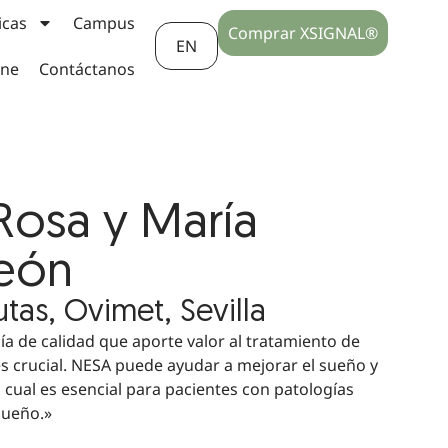
icas
Campus
Comprar XSIGNAL®
EN
ine
Contáctanos
Rosa y María
León
utas, Ovimet, Sevilla
gía de calidad que aporte valor al tratamiento de
s crucial. NESA puede ayudar a mejorar el sueño y
o cual es esencial para pacientes con patologías
sueño.»