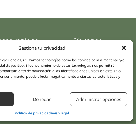
aces rápidos
Síguenos
Gestiona tu privacidad
Instagram
pus
LinkedIn
da online
 experiencias, utilizamos tecnologías como las cookies para almacenar y/o
Youtube
del dispositivo. El consentimiento de estas tecnologías nos permitirá
icas
mportamiento de navegación o las identificaciones únicas en este sitio.
Facebook
 consentimiento, puede afectar negativamente a ciertas características y
amientos pacientes
iones
Denegar
Administrar opciones
áctanos
Política de privacidad
Aviso legal