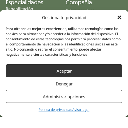
Especialidades
Compañía
Rehabilitación
Sobre nosotros
Salud íntima
Gestiona tu privacidad
Equipo humano
Sports
Para ofrecer las mejores experiencias, utilizamos tecnologías como las
Distribuidores
Salud mental
cookies para almacenar y/o acceder a la información del dispositivo. El
Neurología y dolor
consentimiento de estas tecnologías nos permitirá procesar datos como
Partnerships
el comportamiento de navegación o las identificaciones únicas en este
Odontología
Nesa Academic
sitio. No consentir o retirar el consentimiento, puede afectar
Medicina interna
negativamente a ciertas características y funciones.
Evidencia científica
Medicina estética
Enlaces rápidos
Síguenos
Aceptar
Instagram
Campus
LinkedIn
Tienda online
Denegar
Youtube
Clínicas
Facebook
Tratamientos pacientes
Administrar opciones
Opiniones
Política de privacidad
Aviso legal
Contáctanos
© 2026 NESA WORLD –
Todos los Derechos