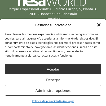
Parque Empresarial Zuatzu, Edificio Europa, 9, Planta 3,
20018 Donostia/San Sebastián
(Gipuzkoa)
Especialidades
Compañía
Gestiona tu privacidad
Rehabilitación
Sobre nosotros
Para ofrecer las mejores experiencias, utilizamos tecnologías como las
Salud íntima
Equipo humano
cookies para almacenar y/o acceder a la información del dispositivo. El
Sports
consentimiento de estas tecnologías nos permitirá procesar datos como
Distribuidores
Salud mental
el comportamiento de navegación o las identificaciones únicas en este
sitio. No consentir o retirar el consentimiento, puede afectar
Neurología y dolor
Partnerships
negativamente a ciertas características y funciones.
Odontología
Nesa Academic
Medicina interna
Aceptar
Evidencia científica
Medicina estética
Enlaces rápidos
Síguenos
Denegar
Instagram
Campus
LinkedIn
Tienda online
Administrar opciones
Youtube
Clínicas
Facebook
Tratamientos pacientes
Política de privacidad
Aviso legal