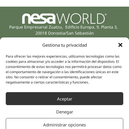
Parque Empresarial Zuatzu, Edificio Europa, 9, Planta 3,
20018 Donostia/San Sebastián
(Gipuzkoa)
Gestiona tu privacidad
Especialidades
Compañía
Rehabilitación
Sobre nosotros
Para ofrecer las mejores experiencias, utilizamos tecnologías como las
Salud íntima
cookies para almacenar y/o acceder a la información del dispositivo. El
Equipo humano
Sports
consentimiento de estas tecnologías nos permitirá procesar datos como
el comportamiento de navegación o las identificaciones únicas en este
Distribuidores
Salud mental
sitio. No consentir o retirar el consentimiento, puede afectar
Neurología y dolor
Partnerships
negativamente a ciertas características y funciones.
Odontología
Nesa Academic
Medicina interna
Aceptar
Evidencia científica
Medicina estética
Enlaces rápidos
Síguenos
Denegar
Instagram
Campus
LinkedIn
Tienda online
Administrar opciones