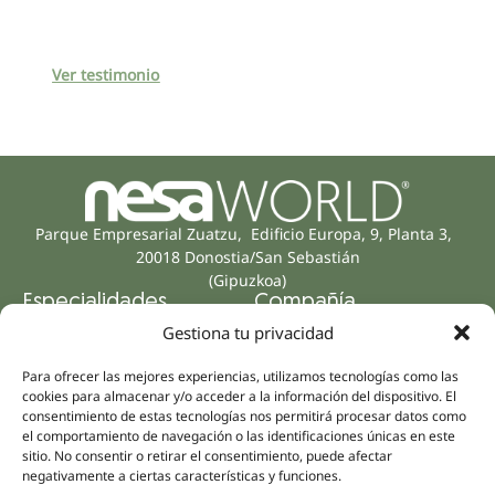
Ver testimonio
Parque Empresarial Zuatzu, Edificio Europa, 9, Planta 3,
20018 Donostia/San Sebastián
(Gipuzkoa)
Especialidades
Compañía
Rehabilitación
Sobre nosotros
Gestiona tu privacidad
Salud íntima
Equipo humano
Para ofrecer las mejores experiencias, utilizamos tecnologías como las
Sports
cookies para almacenar y/o acceder a la información del dispositivo. El
Distribuidores
Salud mental
consentimiento de estas tecnologías nos permitirá procesar datos como
el comportamiento de navegación o las identificaciones únicas en este
Neurología y dolor
Partnerships
sitio. No consentir o retirar el consentimiento, puede afectar
Odontología
negativamente a ciertas características y funciones.
Nesa Academic