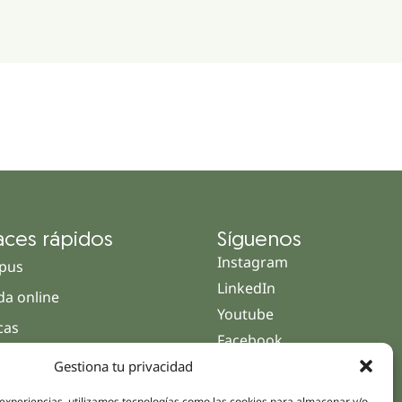
aces rápidos
Síguenos
Instagram
pus
LinkedIn
da online
Youtube
icas
Facebook
amientos pacientes
Gestiona tu privacidad
iones
 experiencias, utilizamos tecnologías como las cookies para almacenar y/o