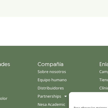
ades
Compañía
Enl
Sobre nosotros
Cam
Equipo humano
Tien
Distribuidores
Clín
Partnerships
Trat
olor
Nesa Academic
Opin
Para ofrecer las mejores