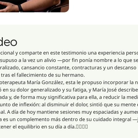
ideo
acional y comparte en este testimonio una experiencia pers
 supuso a la vez un alivio —por fin ponía nombre a lo que 
neralizado, cansancio constante, contracturas y un descan
ras el fallecimiento de su hermano.
isioterapeuta María González, esta le propuso incorporar la
ó en su dolor generalizado y su fatiga, y María José descri
da y, de forma muy significativa para ella, a reducir la med
o de inflexión: al disminuir el dolor, sintió que su mente 
l. A día de hoy mantiene sesiones muy espaciadas y aumen
ogía es un complemento más dentro de su cuidado integral —j
ner el equilibrio en su día a día.