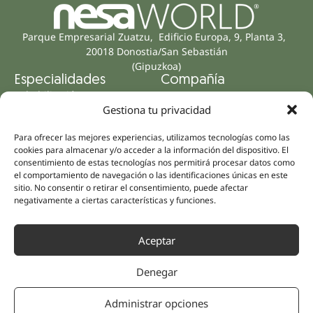
Parque Empresarial Zuatzu, Edificio Europa, 9, Planta 3,
20018 Donostia/San Sebastián
(Gipuzkoa)
Especialidades
Compañía
Rehabilitación
Sobre nosotros
Gestiona tu privacidad
Salud íntima
Equipo humano
Sports
Para ofrecer las mejores experiencias, utilizamos tecnologías como las
Distribuidores
Salud mental
cookies para almacenar y/o acceder a la información del dispositivo. El
consentimiento de estas tecnologías nos permitirá procesar datos como
Neurología y dolor
Partnerships
el comportamiento de navegación o las identificaciones únicas en este
Odontología
sitio. No consentir o retirar el consentimiento, puede afectar
Nesa Academic
negativamente a ciertas características y funciones.
Medicina interna
Evidencia científica
Medicina estética
Enlaces rápidos
Síguenos
Aceptar
Instagram
Campus
LinkedIn
Tienda online
Denegar
Youtube
Clínicas
Administrar opciones
Facebook
Tratamientos pacientes