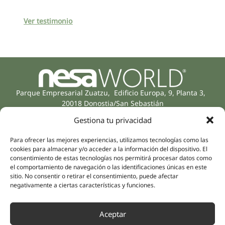
Ver testimonio
Parque Empresarial Zuatzu, Edificio Europa, 9, Planta 3,
20018 Donostia/San Sebastián
(Gipuzkoa)
Gestiona tu privacidad
Especialidades
Compañía
Rehabilitación
Sobre nosotros
Para ofrecer las mejores experiencias, utilizamos tecnologías como las
Salud íntima
cookies para almacenar y/o acceder a la información del dispositivo. El
Equipo humano
consentimiento de estas tecnologías nos permitirá procesar datos como
Sports
el comportamiento de navegación o las identificaciones únicas en este
Distribuidores
Salud mental
sitio. No consentir o retirar el consentimiento, puede afectar
negativamente a ciertas características y funciones.
Neurología y dolor
Partnerships
Odontología
Nesa Academic
Medicina interna
Aceptar
Evidencia científica