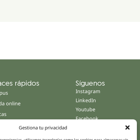
aces rápidos
Síguenos
Instagram
pus
LinkedIn
da online
Youtube
icas
Facebook
amientos pacientes
Gestiona tu privacidad
iones
 experiencias, utilizamos tecnologías como las cookies para almacenar y/o