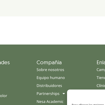
ades
Compañía
Enl
Sobre nosotros
Cam
Equipo humano
Tien
Distribuidores
Clín
Partnerships
Trat
olor
Nesa Academic
Opin
Para ofrecer las mejores