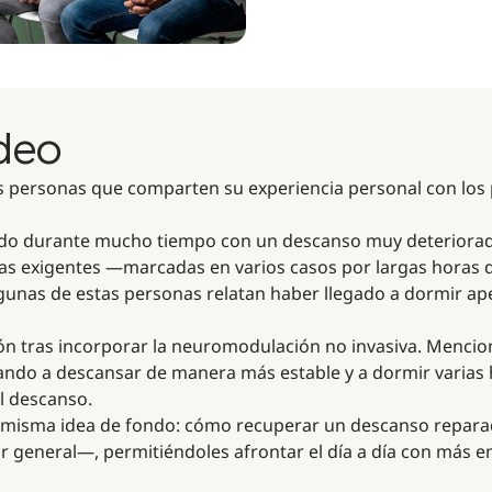
ideo
as personas que comparten su experiencia personal con los
vido durante mucho tiempo con un descanso muy deteriorad
adas exigentes —marcadas en varios casos por largas horas d
gunas de estas personas relatan haber llegado a dormir ap
ción tras incorporar la neuromodulación no invasiva. Menc
sando a descansar de manera más estable y a dormir varias
l descanso.
a misma idea de fondo: cómo recuperar un descanso reparad
star general—, permitiéndoles afrontar el día a día con más 