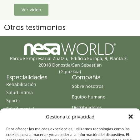
Ver video
Otros testimonios
Parque Empresarial Zuatzu, Edificio Europa, 9, Planta 3,
20018 Donostia/San Sebastián
(Gipuzkoa)
Especialidades
Compañía
Rehabilitación
Sobre nosotros
Salud íntima
Equipo humano
Sports
Distribuidores
Salud mental
Gestiona tu privacidad
Neurología y dolor
Partnerships
Odontología
Nesa Academic
Para ofrecer las mejores experiencias, utilizamos tecnologías como las
Medicina interna
cookies para almacenar y/o acceder a la información del dispositivo. El
Evidencia científica