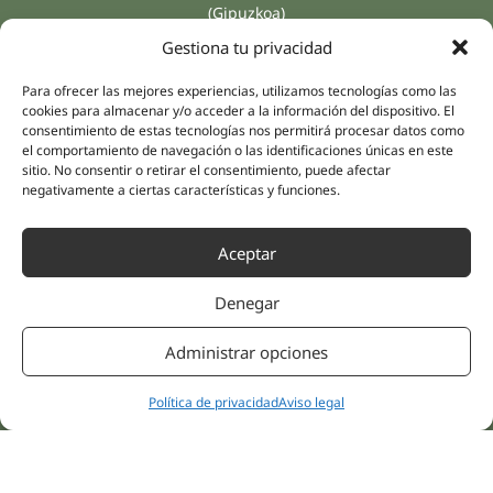
(Gipuzkoa)
Especialidades
Compañía
Gestiona tu privacidad
Rehabilitación
Sobre nosotros
Salud íntima
Para ofrecer las mejores experiencias, utilizamos tecnologías como las
Equipo humano
cookies para almacenar y/o acceder a la información del dispositivo. El
Sports
consentimiento de estas tecnologías nos permitirá procesar datos como
Distribuidores
Salud mental
el comportamiento de navegación o las identificaciones únicas en este
sitio. No consentir o retirar el consentimiento, puede afectar
Neurología y dolor
Partnerships
negativamente a ciertas características y funciones.
Odontología
Nesa Academic
Medicina interna
Evidencia científica
Aceptar
Medicina estética
Enlaces rápidos
Síguenos
Denegar
Instagram
Campus
LinkedIn
Tienda online
Administrar opciones
Youtube
Clínicas
Facebook
Tratamientos pacientes
Política de privacidad
Aviso legal
Opiniones
Contáctanos
© 2026 NESA WORLD –