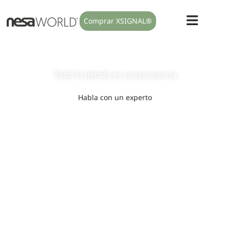
Comprar XSIGNAL®
Modulamos el sistema nervioso
autónomo
Todo lo
demás
es
consecuencia
Habla con un experto