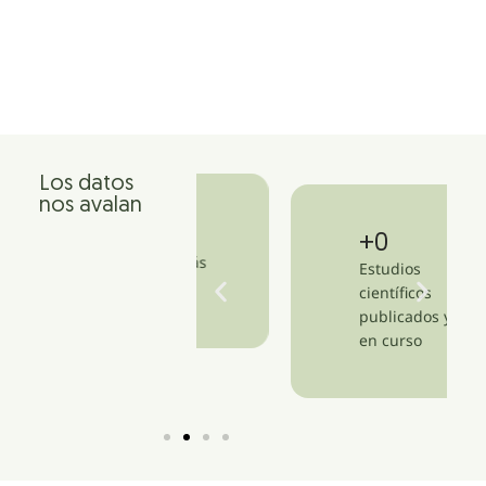
Los datos
nos avalan
+
1,500
+
12
Clínicas en más
Estudios
de 47 países
científicos
publicados y
en curso