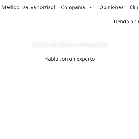
Medidor saliva cortisol
Compañía
Opiniones
Clín
Tienda onl
os el sistema nervioso 
Todo lo
demás
es
consecuencia
Habla con un experto