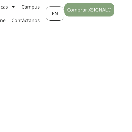
icas
Campus
Comprar XSIGNAL®
EN
ine
Contáctanos
autónomo