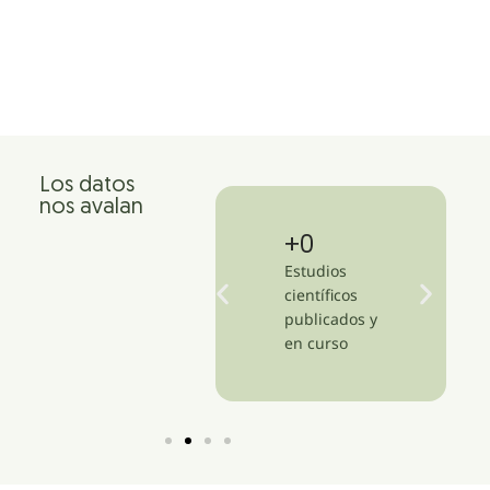
Los datos
nos avalan
+
1,500
+
13
Clínicas en más
Estudios
de 47 países
científicos
publicados y
en curso