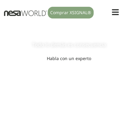
Comprar XSIGNAL®
Modulamos el sistema nervioso
autónomo
Todo lo
demás
es
consecuencia
Habla con un experto