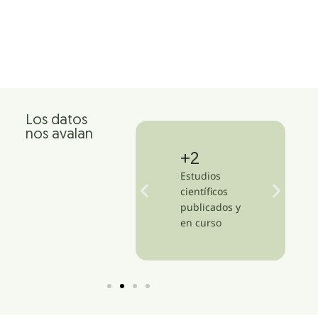
Los datos
nos avalan
+
1,500
+
18
Clínicas en más
Estudios
de 47 países
científicos
publicados y
en curso