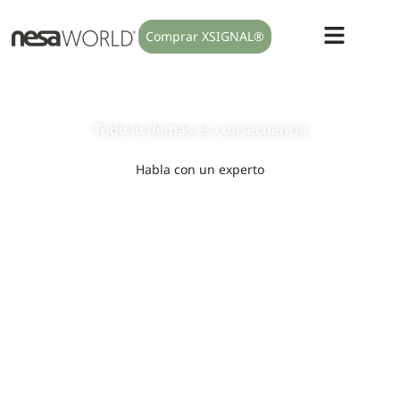
Comprar XSIGNAL®
Modulamos el sistema nervioso
autónomo
Todo lo
demás
es
consecuencia
Habla con un experto