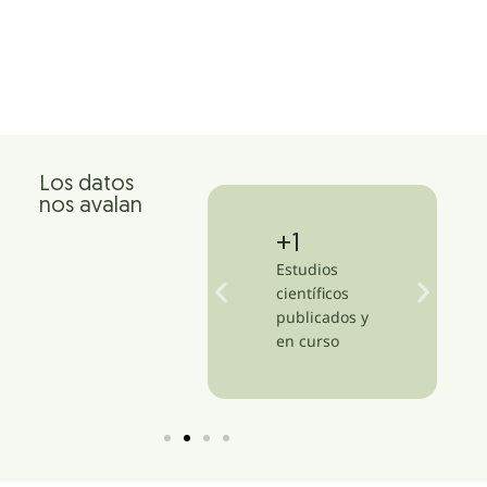
Los datos
nos avalan
+
1,500
+
14
Clínicas en más
Estudios
de 47 países
científicos
publicados y
en curso