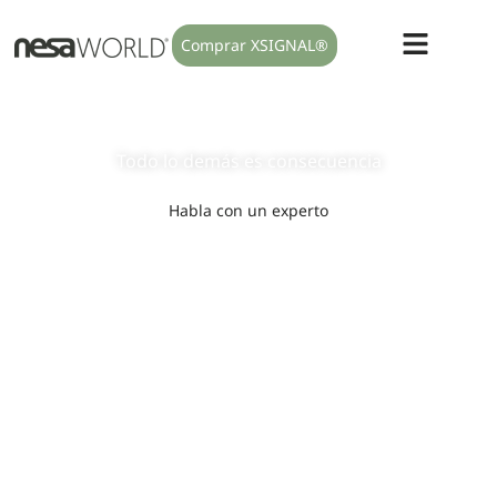
Comprar XSIGNAL®
Modulamos el sistema nervioso
autónomo
Todo lo
demás
es
consecuencia
Habla con un experto