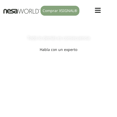
Comprar XSIGNAL®
Modulamos el sistema nervioso
autónomo
Todo lo
demás
es
consecuencia
Habla con un experto