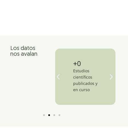
Los datos
nos avalan
+
1,500
+
14
Clínicas en más
Estudios
de 47 países
científicos
publicados y
en curso