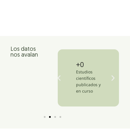
Los datos
nos avalan
+
1,500
+
13
Clínicas en más
Estudios
de 47 países
científicos
publicados y
en curso