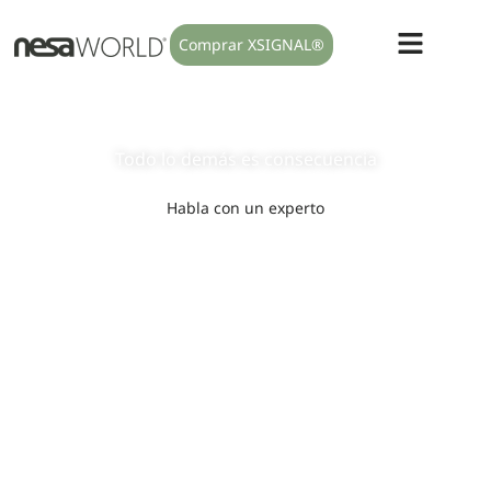
Comprar XSIGNAL®
Modulamos el sistema nervioso
autónomo
Todo lo
demás
es
consecuencia
Habla con un experto