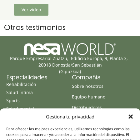
Ver video
Otros testimonios
Parque Empresarial Zuatzu, Edificio Europa, 9, Planta 3,
20018 Donostia/San Sebastián
(Gipuzkoa)
Especialidades
Compañía
Rehabilitación
Sobre nosotros
Salud íntima
Equipo humano
Sports
Distribuidores
Salud mental
Gestiona tu privacidad
Neurología y dolor
Partnerships
Odontología
Nesa Academic
Para ofrecer las mejores experiencias, utilizamos tecnologías como las
Medicina interna
cookies para almacenar y/o acceder a la información del dispositivo. El
Evidencia científica