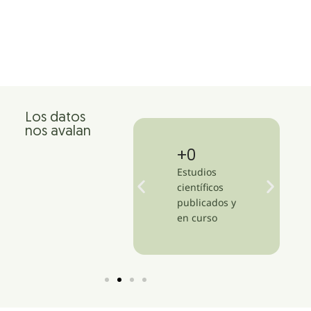
Los datos
nos avalan
+
1,500
+
14
Clínicas en más
Estudios
de 47 países
científicos
publicados y
en curso