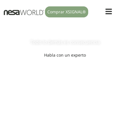
Comprar XSIGNAL®
Modulamos el sistema nervioso
autónomo
Todo lo
demás
es
consecuencia
Habla con un experto