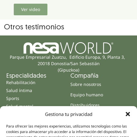
Ver video
Otros testimonios
Parque Empresarial Zuatzu, Edificio Europa, 9, Planta 3,
20018 Donostia/San Sebastián
(Gipuzkoa)
Especialidades
Compañía
Rehabilitación
Sobre nosotros
Salud íntima
Equipo humano
Sports
Distribuidores
Salud mental
Gestiona tu privacidad
Neurología y dolor
Partnerships
Odontología
Nesa Academic
Para ofrecer las mejores experiencias, utilizamos tecnologías como las
Medicina interna
cookies para almacenar y/o acceder a la información del dispositivo. El
Evidencia científica